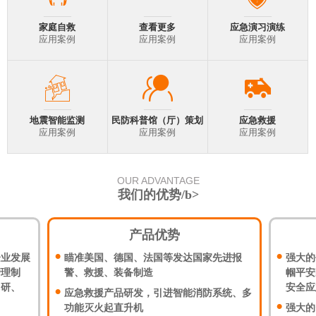
家庭自救
查看更多
应急演习演练
应用案例
应用案例
应用案例
地震智能监测
民防科普馆（厅）策划
应急救援
应用案例
应用案例
应用案例
OUR ADVANTAGE
我们的优势/b>
产品优势
企业发展
瞄准美国、德国、法国等发达国家先进报
强大的
管理制
警、救援、装备制造
帼平安
了研、
安全应
应急救援产品研发，引进智能消防系统、多
功能灭火起直升机
强大的