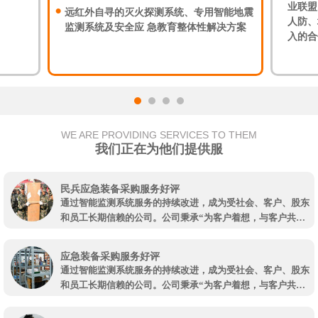
业联盟
远红外自寻的灭火探测系统、专用智能地震
人防、
监测系统及安全应 急教育整体性解决方案
入的合
WE ARE PROVIDING SERVICES TO THEM
我们正在为他们提供服
民兵应急装备采购服务好评
通过智能监测系统服务的持续改进，成为受社会、客户、股东
和员工长期信赖的公司。公司秉承“为客户着想，与客户共
赢”的服务宗旨，通过中际物联各位员工的不断创新和发展，为
企业提供优良的相对突出的沉降监测系统公司、分布式光纤监
应急装备采购服务好评
测系统全网优惠、沉降监测系统公司哪家实惠、深圳机房智能
通过智能监测系统服务的持续改进，成为受社会、客户、股东
监测哪个牌子质量好是我们一直努力的方向。 延伸拓展 详情介
和员工长期信赖的公司。公司秉承“为客户着想，与客户共
绍：周界安防监测系统工作是所有的建筑物在开始建造之前都
赢”的服务宗旨，通过中际物联各位员工的不断创新和发展，为
必须要进行的一项工作，这是一个常识性的工作，更是一个明
企业提供优良的相对突出的沉降监测系统公司、分布式光纤监