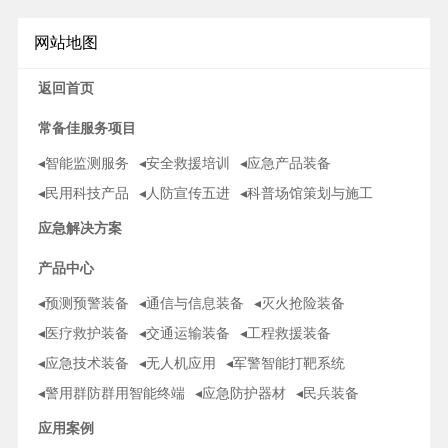
网站地图
返回首页
常备佳服务项目
◂智能监测服务
◂安全救援培训
◂应急产品装备
◂民用科技产品
◂人防宣传五进
◂科普场馆策划与施工
应急解决方案
产品中心
◂预测预警装备
◂通信与信息装备
◂灭火抢险装备
◂医疗救护装备
◂交通运输装备
◂工程救援装备
◂应急技术装备
◂无人机应用
◂军警智能打靶系统
◂警用群防群用智能终端
◂应急防护器材
◂民兵装备
应用案例