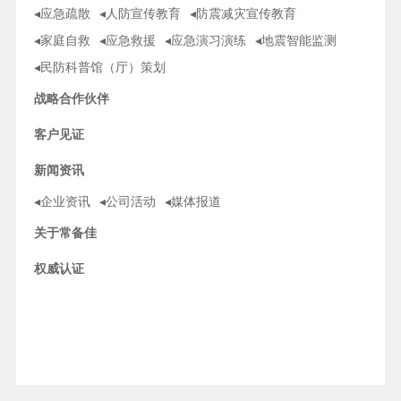
◂应急疏散
◂人防宣传教育
◂防震减灾宣传教育
◂家庭自救
◂应急救援
◂应急演习演练
◂地震智能监测
◂民防科普馆（厅）策划
战略合作伙伴
客户见证
新闻资讯
◂企业资讯
◂公司活动
◂媒体报道
关于常备佳
权威认证