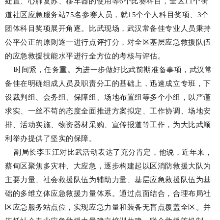
处置、心肺复苏、移车器的使用等6个比赛科目，全区11个街
道社区应急服务站75名参赛人员，就15个个人科目奖项、3个
团体科目奖项展开角逐。比武现场，武汉常备佳专业人员秉持
公平公正的原则逐一进行点评打分，对全区基层应急救援队伍
的应急救援技能水平进行全方位的考核与评估。
时间紧，任务重。为进一步做好比武前期准备事项，武汉常
备佳在明确组成人员及职责分工的基础上，迅速成立专班，下
设裁判组、会务组、保障组、场地布置组等多个小组，以严谨
求实、一丝不苟的态度全面推进方案拟定、工作协调、场地安
排、活动实施、物资器材采购、宣传报道等工作，为大比武顺
利举办提供了坚实的保障。
副局长李玉江对比武活动表达了充分肯定，他说，近年来，
蔡甸区聚焦多灾种、大应急，逐步构建起以区消防救援大队为
主要力量、社会救援队伍为辅助力量、基层应急救援队伍为基
础的多维立体应急救援力量体系。通过点面结合，合理布局社
区应急服务站点位，实现应急力量和装备无盲点覆盖全区。并